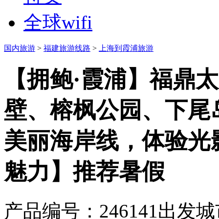
全球wifi
国内旅游
>
福建旅游线路
>
上海到霞浦旅游
【拥鲍·霞浦】福鼎
壁、榕枫公园、下尾
美丽海岸线，体验光
魅力】
推荐
暑假
产品编号：246141
出发城