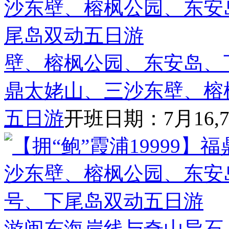
壁、榕枫公园、东安岛、
鼎太姥山、三沙东壁、榕
五日游
开班日期：7月16,7
游闽东海岸线与奇山异石