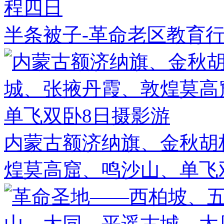
半条被子-革命老区教育
内蒙古额济纳旗、金秋胡
煌莫高窟、鸣沙山、单飞