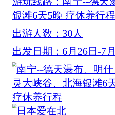
游玩线路：南宁--德
银滩6天5晚 疗休养行
出游人数：30人
出发日期：6月26日-7