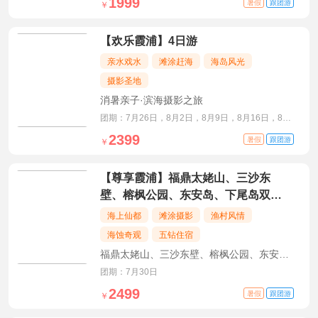
1999
暑假
跟团游
￥
【欢乐霞浦】4日游
亲水戏水
滩涂赶海
海岛风光
摄影圣地
消暑亲子·滨海摄影之旅
团期：7月26日，8月2日，8月9日，8月16日，8月
23日，8月30日
2399
暑假
跟团游
￥
【尊享霞浦】福鼎太姥山、三沙东
壁、榕枫公园、东安岛、下尾岛双动
五日游
海上仙都
滩涂摄影
渔村风情
海蚀奇观
五钻住宿
福鼎太姥山、三沙东壁、榕枫公园、东安
岛、下尾岛深度游
团期：7月30日
2499
暑假
跟团游
￥