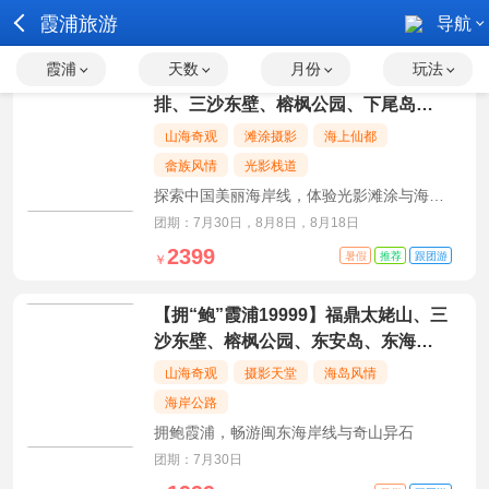
霞浦旅游
导航
霞浦
天数
月份
玩法
【拥鲍·霞浦】福鼎太姥山、海上鱼
排、三沙东壁、榕枫公园、下尾岛双
动五日游
山海奇观
滩涂摄影
海上仙都
畲族风情
光影栈道
探索中国美丽海岸线，体验光影滩涂与海上
仙都的独特魅力
团期：7月30日，8月8日，8月18日
2399
暑假
推荐
跟团游
￥
【拥“鲍”霞浦19999】福鼎太姥山、三
沙东壁、榕枫公园、东安岛、东海一
号、下尾岛双动五日游
山海奇观
摄影天堂
海岛风情
海岸公路
拥鲍霞浦，畅游闽东海岸线与奇山异石
团期：7月30日