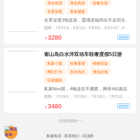
亲水戏浪
海岛风情
轻奢住宿
全景深度
美食盛宴
全景深度3地连游，霞浦进福州出不走回头
路，升级2晚海边五星酒店
团期：7月31日，8月1日，8月8日，8月14日，8月
21日，8月26日
3280
跟团游
￥
嵛山岛白水洋双动车轻奢度假5日游
私家小团
轻奢度假
错峰优选
网红打卡
亲水戏水
滩涂赶海
日落摄影
私家Mini团，4晚连住不挪窝，网评4钻酒店
团期：7月28日，7月29日，7月30日，7月31日，8
月1日，8月2日
3480
跟团游
￥
已经到底啦~~
客服电话
-
联系我们
-
回顶部