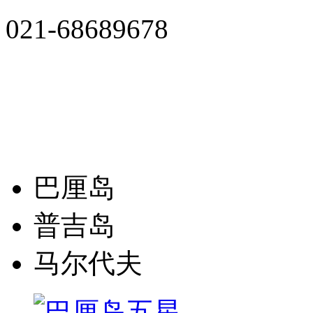
021-68689678
巴厘岛
普吉岛
马尔代夫