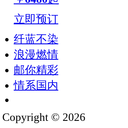
立即预订
纤蓝不染
浪漫燃情
邮你精彩
情系国内
Copyright © 2026