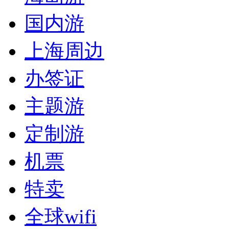
国内游
上海周边
办签证
主题游
定制游
机票
特卖
全球wifi