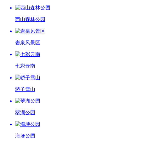
西山森林公园
岩泉风景区
七彩云南
轿子雪山
翠湖公园
海埂公园