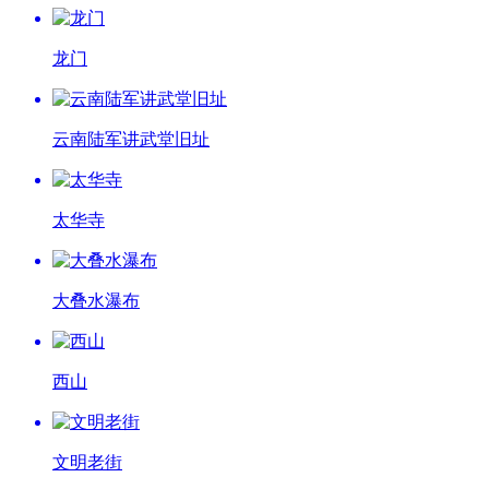
龙门
云南陆军讲武堂旧址
太华寺
大叠水瀑布
西山
文明老街