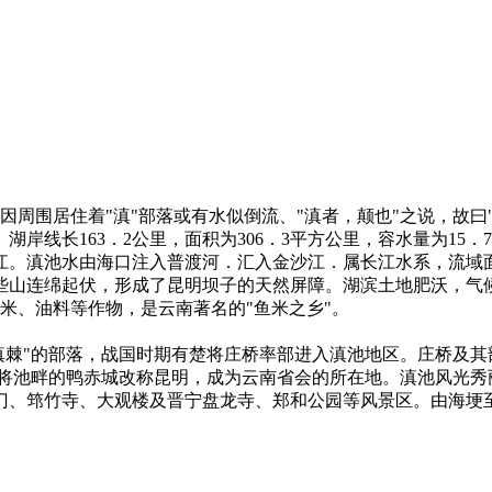
因周围居住着"滇"部落或有水似倒流、"滇者，颠也"之说，故曰
。湖岸线长163．2公里，面积为306．3平方公里，容水量为1
。滇池水由海口注入普渡河．汇入金沙江．属长江水系，流域面
山连绵起伏，形成了昆明坝子的天然屏障。湖滨土地肥沃，气候温
玉米、油料等作物，是云南著名的"鱼米之乡"。
棘"的部落，战国时期有楚将庄桥率部进入滇池地区。庄桥及其
省后，将池畔的鸭赤城改称昆明，成为云南省会的所在地。滇池风
门、筇竹寺、大观楼及晋宁盘龙寺、郑和公园等风景区。由海埂