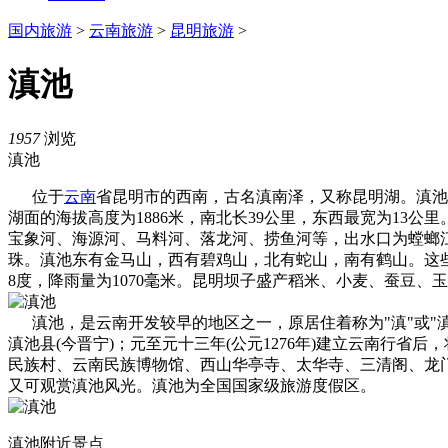
国内旅游
>
云南旅游
>
昆明旅游
>
滇池
1957
浏览
滇池
位于
云南
省昆明市的西南，古名滇南泽，又称昆明湖。滇池
湖面的海拔高度为1886米，南北长39公里，东西最宽为13公里
宝象河、海源河、马料河、落龙河、捞鱼河等，出水口为螳螂江
珠。滇池东有金马山，西有碧鸡山，北有蛇山，南有鹤山。这些
8度，降雨量为1070毫米。昆明坝子盛产稻米、小麦、蚕豆、
滇池，是云南开发较早的地区之一，原居住着称为"滇"或"滇
滇池县(今晋宁)；元至元十三年(公元1276年)建立云南行
民族村、云南民族博物馆、西山华亭寺、太华寺、三清阁、龙
又可观赏滇池风光。滇池为全国国家级旅游度假区。
滇池附近景点