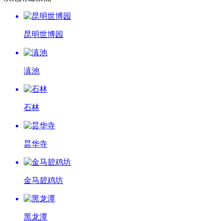
昆明世博园
滇池
石林
昙华寺
金马碧鸡坊
黑龙潭