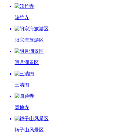
筇竹寺
阳宗海旅游区
明月湖景区
三清阁
圆通寺
轿子山风景区