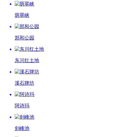
荫翠峡
郑和公园
东川红土地
溪石牌坊
阿诗玛
剑峰池