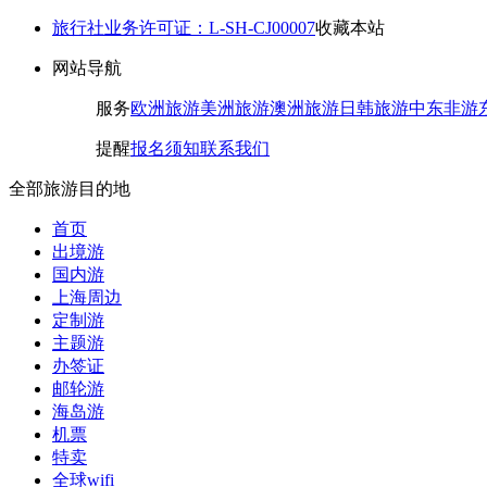
旅行社业务许可证：L-SH-CJ00007
收藏本站
网站导航
服务
欧洲旅游
美洲旅游
澳洲旅游
日韩旅游
中东非游
提醒
报名须知
联系我们
全部旅游目的地
首页
出境游
国内游
上海周边
定制游
主题游
办签证
邮轮游
海岛游
机票
特卖
全球wifi