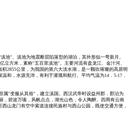
"滇池"。滇池为地震断层陷落型的湖泊，其外形似一弯新月。
5．7亿立方米，素称"五百里滇池"。主要河流有盘龙江、金汁河、
积2855公里，为我国的第六大淡水湖，是一颗吹璀璨的高原明
和，水源充沛，有利于灌溉和航行。平均气温为14．5-17．
部属"变服从其俗"，建立滇国。西汉武帝时设益州郡．郡治为
光秀丽，碧波万顷，风帆点点，湖光山色，令人陶醉。四周有云南
至西山龙门有空中索道连接民族村与西山公园，既使交通方便，