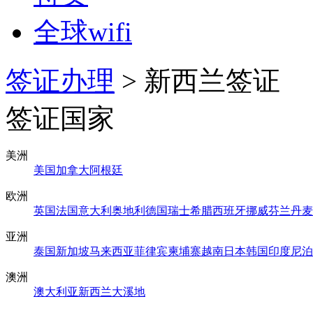
全球wifi
签证办理
> 新西兰签证
签证国家
美洲
美国
加拿大
阿根廷
欧洲
英国
法国
意大利
奥地利
德国
瑞士
希腊
西班牙
挪威
芬兰
丹麦
亚洲
泰国
新加坡
马来西亚
菲律宾
柬埔寨
越南
日本
韩国
印度
尼泊
澳洲
澳大利亚
新西兰
大溪地