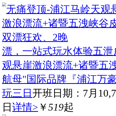
漂，一站式玩水体验五泄
观悬崖激浪漂流+诸暨五
航母"国际品牌『浦江万豪
玩三日
开班日期：7月10,7月1
日
详情>
￥
519
起