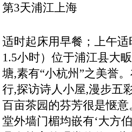
第3天
浦江
上海
适时起床用早餐；上午适
1.5小时）位于浦江县大
塘,素有“小杭州”之美誉
行,探访诗人小屋,漫步
百亩茶园的芬芳很是惬意
堂外墙门楣均嵌有‘大方伯