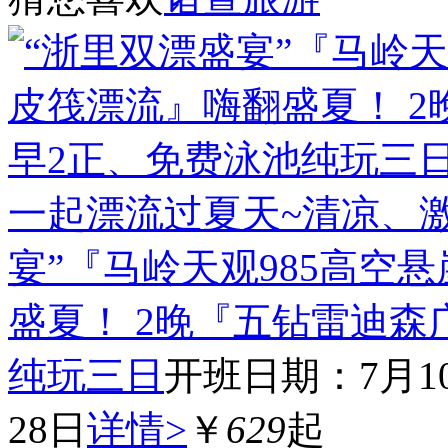
一起漂流过夏天~清凉、
宴”『马岭天观985高空
盛夏！ 2晚『五钻雷迪森
纯玩三日
开班日期：7月10,7
28日
详情>
￥
629
起