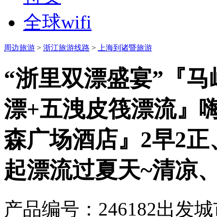
全球wifi
周边旅游
>
浙江旅游线路
>
上海到诸暨旅游
“浙里双漂盛宴”『马
漂+五洩皮筏漂流』嗨
森广场酒店』2早2
起漂流过夏天~清凉
产品编号：246182
出发城