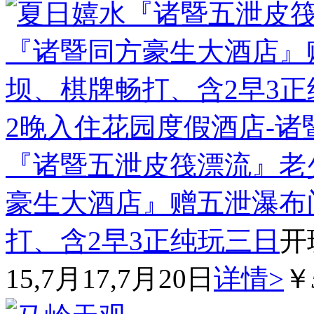
2晚入住花园度假酒店-
『诸暨五泄皮筏漂流』老
豪生大酒店』赠五泄瀑布
打、含2早3正纯玩三日
开
15,7月17,7月20日
详情>
￥