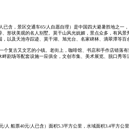
/人已含，景区交通车65/人自愿自理）是中国四大避暑胜地之
异、形状美观的名人别墅。莫干山风光妩媚，景点众多，有风景
园，以及天池寺踪迹、莫干湖、旭光台、名家碑林、滴翠潭等百
是一个复古又文艺的小镇。老街上，咖啡馆、书店和手作店错落
水畔剧场等配套设施一应俱全，文创市集、美术展览、脱口秀等
人 船票40元/人已含）面积5.3平方公里，水域面积3.4平方公