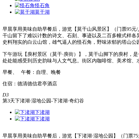
怪石角
莫干湖
早晨享用美味自助早餐后，游览【莫干山风景区】（门票95元
干山留下了难以计数的诗文、石刻、事迹以及二百多幢式样各
史料翔实的白云山馆，雄气逼人的怪石角，野味浓郁的塔山公
下午游玩【庾村景区（莫干·庾街）】，莫干山脚下的庾村，
处处能感受到历史韵味与人文气息。街区内咖啡馆、美术馆、
早餐、 午餐：自理、晚餐
住宿：德清德信君亭酒店
D3
第3天
下渚湖·湿地公园-下渚湖·奇幻谷
下渚湖
下渚湖
早晨享用美味自助早餐后，游览【下渚湖·湿地公园】（门票75元/