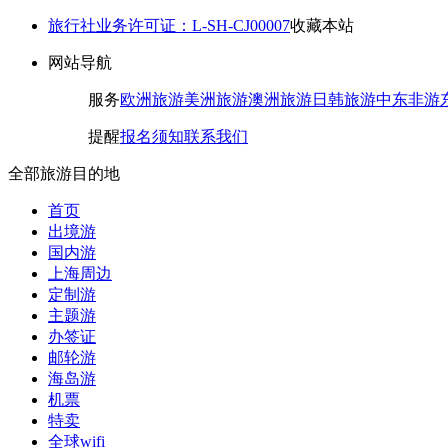
旅行社业务许可证：L-SH-CJ00007
收藏本站
网站导航
服务
欧洲旅游
美洲旅游
澳洲旅游
日韩旅游
中东非游
提醒
报名须知
联系我们
全部旅游目的地
首页
出境游
国内游
上海周边
定制游
主题游
办签证
邮轮游
海岛游
机票
特卖
全球wifi