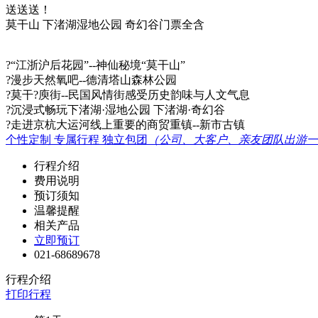
送送送！
莫干山 下渚湖湿地公园 奇幻谷门票全含
?“江浙沪后花园”--神仙秘境“莫干山”
?漫步天然氧吧--德清塔山森林公园
?莫干?庾街--民国风情街感受历史韵味与人文气息
?沉浸式畅玩下渚湖·湿地公园 下渚湖·奇幻谷
?走进京杭大运河线上重要的商贸重镇--新市古镇
个性定制 专属行程 独立包团
（公司、大客户、亲友团队出游一
行程介绍
费用说明
预订须知
温馨提醒
相关产品
立即预订
021-68689678
行程介绍
打印行程