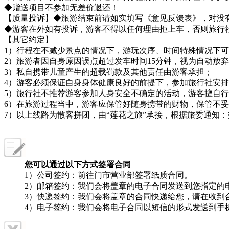
◆赠送项目不参加无差价退还！
【质量投诉】◆旅游结束前请如实填写《意见反馈表》，对没
◆游客在外如有投诉，游客不得以任何理由拒上车，否则旅行
【其它约定】
1）行程在不减少景点的情况下，游玩次序、时间特殊情况下
2）旅游者因自身原因误点超过发车时间15分钟，视为自动放
3）私自携带儿童产生的超载罚款及其他责任由游客承担；
4）游客必须保证自身身体健康良好的前提下，参加旅行社安
5）旅行社不推荐游客参加人身安全不确定的活动，游客擅自
6）在旅游过程当中，游客应保管好随身携带的财物，保管不
7）以上线路为散客拼团，由“莲花之旅”承接，根据旅委通知
您可以通过以下方式签署合同
1）公司签约：前往门市营业部签署纸质合同。
2）邮箱签约：我们会将盖章的电子合同发送到您指定的
3）快递签约：我们会将盖章的合同快递给您，请在收到
4）电子签约：我们会将电子合同以短信的形式发送到手