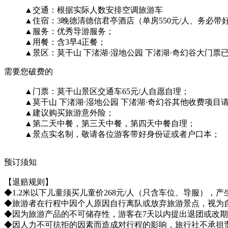
▲交通：根据实际人数安排空调旅游车
▲住宿：3晚德清德信君亭酒店（单房550元/人、务必
▲服务：优秀导游服务；
▲用餐：含3早4正餐；
▲景区：莫干山 下渚湖·湿地公园 下渚湖·奇幻谷大门票
需要您破费的
▲门票：莫干山景区交通车65元/人自愿自理；
▲莫干山 下渚湖·湿地公园 下渚湖·奇幻谷其他收费项目
▲建议购买旅游意外险；
▲第二天中餐，第三天中餐，第四天中餐自理；
▲景点实名制，敬请各位游客带好身份证或者户口本；
预订须知
【退赔规则】
◆1.2米以下儿童须买儿童价268元/人（只含车位、导服）
◆旅游者在行程中因个人原因自行离队或放弃旅游景点，视为
◆因为旅游产品的不可储存性，游客在7天以内提出退团或改期须
◆因人力不可抗拒的因素而造成对行程的影响，旅行社不承担责