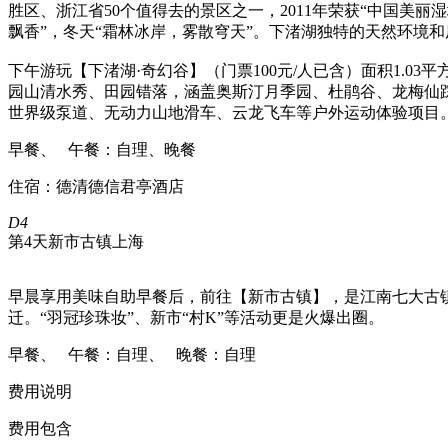
胜区、浙江省50个值得去的景区之一，2011年荣获“中国美
飘香”，冬天“霜林冰岸，雾散穹天”。下渚湖独特的天然环境
下午游玩【下渚湖·奇幻谷】（门票100元/人已含）面积1.
园山清水秀、田园错落，涵盖奥斯汀月季园、杜鹃谷、龙梅仙踪、樱花
世界级泵道、无动力山地滑车、云龙飞车等户外运动体验项目
早餐、 午餐：自理、晚餐
住宿：德清德信君亭酒店
D4
第4天
新市古镇
上海
早晨享用美味自助早餐后，前往【新市古镇】，是江南七大古
迁。“羽冠珍珠妆”、新市“村K”等活动更是火爆出圈。
早餐、 午餐：自理、 晚餐：自理
费用说明
费用包含