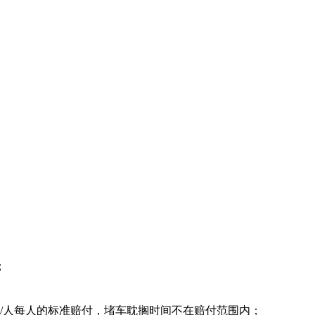
退；
元/人每人的标准赔付，堵车耽搁时间不在赔付范围内；