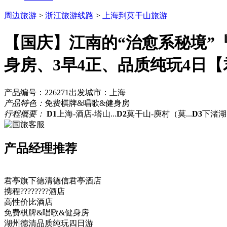
周边旅游
>
浙江旅游线路
>
上海到莫干山旅游
【国庆】江南的“治愈系秘境”
身房、3早4正、品质纯玩4日【君
产品编号：226271
出发城市：上海
产品特色：
免费棋牌&唱歌&健身房
行程概要：
D1
上海-酒店-塔山...
D2
莫干山-庾村（莫...
D3
下渚湖·
产品经理推荐
君亭旗下德清德信君亭酒店
携程????????酒店
高性价比酒店
免费棋牌&唱歌&健身房
湖州德清品质纯玩四日游