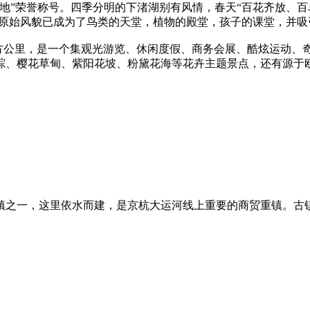
丽湿地”荣誉称号。四季分明的下渚湖别有风情，春天“百花齐放、百
和原始风貌已成为了鸟类的天堂，植物的殿堂，孩子的课堂，并
03平方公里，是一个集观光游览、休闲度假、商务会展、酷炫运
草甸、紫阳花坡、粉黛花海等花卉主题景点，还有源于欧洲的Outdoo
。
镇之一，这里依水而建，是京杭大运河线上重要的商贸重镇。古