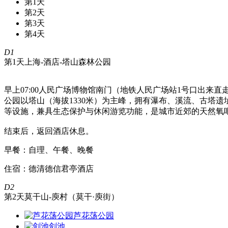
第1天
第2天
第3天
第4天
D1
第1天
上海-酒店-塔山森林公园
早上07:00人民广场博物馆南门（地铁人民广场站1号口出来直
公园以塔山（海拔1330米）为主峰，拥有瀑布、溪流、古塔
等设施，兼具生态保护与休闲游览功能，是城市近郊的天然氧
结束后，返回酒店休息。
早餐：自理、午餐、晚餐
住宿：德清德信君亭酒店
D2
第2天
莫干山-庾村（莫干·庾街）
芦花荡公园
剑池