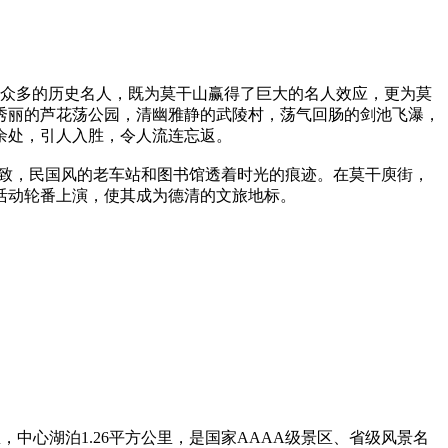
一，众多的历史名人，既为莫干山赢得了巨大的名人效应，更为莫
秀丽的芦花荡公园，清幽雅静的武陵村，荡气回肠的剑池飞瀑，
余处，引人入胜，令人流连忘返。
有致，民国风的老车站和图书馆透着时光的痕迹。在莫干庾街，
活动轮番上演，使其成为德清的文旅地标。
里，中心湖泊1.26平方公里，是国家AAAA级景区、省级风景名