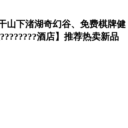
莫干山下渚湖奇幻谷、免费棋牌健
??????酒店】
推荐
热卖
新品