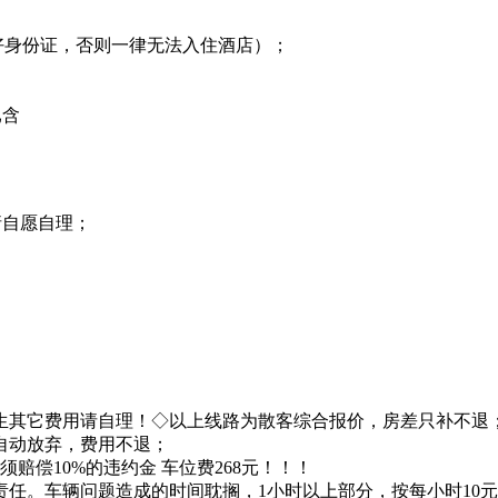
带好身份证，否则一律无法入住酒店）；
已含
请自愿自理；
，产生其它费用请自理！◇以上线路为散客综合报价，房差只补不
自动放弃，费用不退；
赔偿10%的违约金 车位费268元！！！
任。车辆问题造成的时间耽搁，1小时以上部分，按每小时10