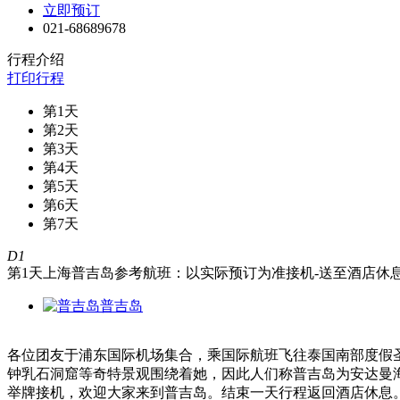
立即预订
021-68689678
行程介绍
打印行程
第1天
第2天
第3天
第4天
第5天
第6天
第7天
D1
第1天
上海
普吉岛参考航班：以实际预订为准接机-送至酒店休
普吉岛
各位团友于浦东国际机场集合，乘国际航班飞往泰国南部度假圣
钟乳石洞窟等奇特景观围绕着她，因此人们称普吉岛为安达曼
举牌接机，欢迎大家来到普吉岛。结束一天行程返回酒店休息