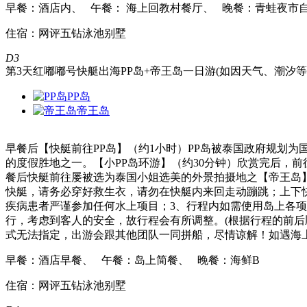
早餐：酒店内、 午餐： 海上回教村餐厅、 晚餐：青蛙夜市
住宿：网评五钻泳池别墅
D3
第3天
红嘟嘟号快艇出海PP岛+帝王岛一日游(如因天气、潮汐等
PP岛
帝王岛
早餐后【快艇前往PP岛】（约1小时）PP岛被泰国政府规划
的度假胜地之一。【小PP岛环游】（约30分钟）欣赏完后，前
餐后快艇前往屡被选为泰国小姐选美的外景拍摄地之【帝王岛
快艇，请务必穿好救生衣，请勿在快艇内来回走动蹦跳；上下
疾病患者严谨参加任何水上项目；3、行程内如需使用岛上各
行，考虑到客人的安全，故行程会有所调整。(根据行程的前
式无法指定，出游会跟其他团队一同拼船，尽情谅解！如遇海
早餐：酒店早餐、 午餐：岛上简餐、 晚餐：海鲜B
住宿：网评五钻泳池别墅