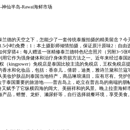
店-神仙半岛-Rawai海鲜市场
泰兰德的天空之下，怎能少了一套传统泰服拍摄的精美留念？今
.5小时)免费：1：本土摄影师倾情拍摄，保证原汁原味2：自
何穿搭4：每人赠送一张精修泰兰德特色纪念照片（另附3~5张
利用它作为强身健体和治疗身体劳损方法之一。近年来经过泰国
时)王权（kingpower）免税店是泰国比较主流的免税店，王权
的香水和化妆品，包括：香奈儿，倩碧，迪奥，雅诗兰黛和兰寇
从美妆护肤品到泰国当地特产，商品琳琅满目，应有尽有。凭护
ape）位于泰国重要的旅游地——普吉岛上，屹立在普吉岛的南端
奇又赋予了它纵横四海的阔大、美丽祥和的风景。晚上拉歪海鲜市
海产品，螃蟹、龙虾、濑尿虾等，自行选择就餐环境，享受美食