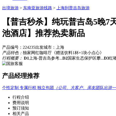
出境旅游
>
东南亚旅游线路
>
上海到普吉岛旅游
【普吉秒杀】纯玩普吉岛5晚7天
池酒店】
推荐
热卖
新品
产品编号：224235
出发城市：上海
产品特色：
独家网红咖啡厅《赠送饮料1杯+1块小点心》
行程概要：
D1
上海-普吉岛参考...
D2
国家生态保护区攀...
D3
红嘟
产品经理推荐
个性定制 专属行程 独立包团
（公司、大客户、亲友团队出游一
行程介绍
费用说明
预订须知
相关产品