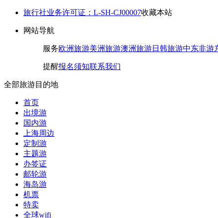
旅行社业务许可证：L-SH-CJ00007
收藏本站
网站导航
服务
欧洲旅游
美洲旅游
澳洲旅游
日韩旅游
中东非游
提醒
报名须知
联系我们
全部旅游目的地
首页
出境游
国内游
上海周边
定制游
主题游
办签证
邮轮游
海岛游
机票
特卖
全球wifi