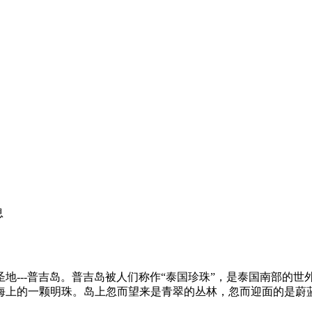
息
地---普吉岛。普吉岛被人们称作“泰国珍珠”，是泰国南部的
海上的一颗明珠。岛上忽而望来是青翠的丛林，忽而迎面的是蔚
。