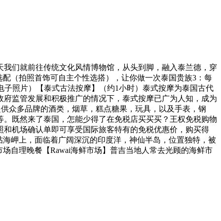
天我们就前往传统文化风情博物馆，从头到脚，融入泰兰德，穿
由选配（拍照首饰可自主个性选搭），让你做一次泰国贵族3：每
电子照片）【泰式古法按摩】（约1小时）泰式按摩为泰国古代
政府监管发展和积极推广的情况下，泰式按摩已广为人知，成为
免税店提供众多品牌的酒类，烟草，糕点糖果，玩具，以及手表，钢
等。既然来了泰国，怎能少得了在免税店买买买？王权免税购物
照和机场确认单即可享受国际旅客特有的免税优惠价，购买得
的朋帖海岬上，面临着广阔深沉的印度洋，神仙半岛，位置独特，被
场自理晚餐【Rawai海鲜市场】普吉当地人常去光顾的海鲜市
。