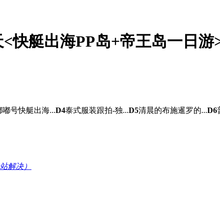
<快艇出海PP岛+帝王岛一日游
嘟号快艇出海...
D4
泰式服装跟拍-独...
D5
清晨的布施暹罗的...
D6
站解决）