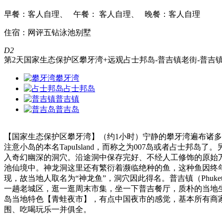
早餐：客人自理、 午餐： 客人自理、 晚餐：客人自理
住宿：网评五钻泳池别墅
D2
第2天
国家生态保护区攀牙湾+远观占士邦岛-普吉镇老街-普吉
攀牙湾
占士邦岛
普吉镇
普吉岛
【国家生态保护区攀牙湾】（约1小时）宁静的攀牙湾遍布诸多
注意小岛的本名TapuIsland，而称之为007岛或者占士邦
入奇幻幽深的洞穴。沿途洞中保存完好、不经人工修饰的原始
池仙境中。神龙洞这里还有繁衍着濒临绝种的鱼，这种鱼因终
现，故当地人取名为“神龙鱼”，洞穴因此得名。普吉镇（Phu
一趟老城区，逛一逛周末市集，坐一下普吉餐厅，质朴的当地生
岛当地特色【青蛙夜市】，有点中国夜市的感觉，基本所有商
围、吃喝玩乐一并俱全。