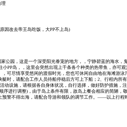
自理
原因改去帝王岛吃饭，大PP不上岛)
为国家公园，这是一个深受阳光眷宠的地方，，宁静碧蓝的海水，
往小PP岛，，这里会突然出现上千条各个种类的热带鱼，亦可观赏
】，可尽情享受悠闲的渡假时光，您也可休闲自由地在海滩游泳
快艇时，请配合工作人员待船停稳后方可上下船；2、行程内所
项活动设施，请根据各自身体状况，自行选择，做好防护措施，
后顺序进行调整)，由于岛上条件有限，故岛上餐会相应的简陋，
上预警不得出海，请配合导游和领队的调节工作。——以上行程