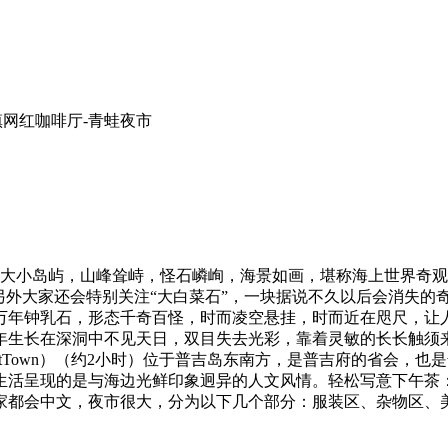
镇网红咖啡厅-青蛙夜市
大小岛屿，山峰耸峙，怪石嶙峋，海景如画，堪称海上世界奇观
岛了。另外大家还会特别关注“大白菜石”，一块据说不久以后会消失
万年钟乳石，形态千奇百怪，时而凌空悬挂，时而近在咫尺，让人
年生长在深洞中不见天日，双目失去光彩，靠着灵敏的长长触须
ketTown）（约2小时）位于普吉岛东南方，是普吉府的省会
活呈现的是与海边光鲜印象迥异的人文风情。轻松写意下午茶：
家都会中文，夜市很大，分为以下几个部分：服装区、杂物区、