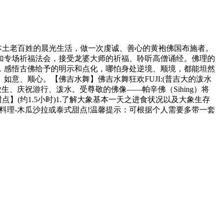
本土老百姓的晨光生活，做一次虔诚、善心的黄袍佛国布施者。
参加专场祈福法会，接受龙婆大师的祈福、聆听高僧诵经。佛理的
，感悟古佛给予的明示和点化，哪怕身处逆境、顺境，都能坦然
意、顺心。【佛吉水舞】佛吉水舞狂欢FUJI:(普吉大的泼水
生、庆祝游行、泼水。受尊敬的佛像——帕辛佛（Sihing）将
】(约1.5小时)1.了解大象基本一天之进食状况以及大象生存
做的料理-木瓜沙拉或泰式甜点!温馨提示：可根据个人需要多带一套