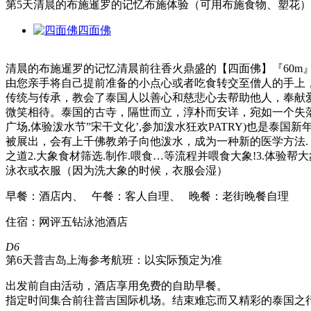
第5天
清晨的布施暹罗的记忆布施体验（可用布施食物、塑花）
四面佛
清晨的布施暹罗的记忆清晨前往香火鼎盛的【四面佛】『60
由您亲手将自己提前准备的小点心或者吃食转交至僧人的手上，
传统与传承，教会了泰国人以善心和慈悲心去帮助他人，奉献
微笑相待。泰国的古寺，隔世而立，淳朴而安详，宛如一个失落
广场,体验泼水节”宋干文化’,参加泼水狂欢PATRY)也是泰
被展出，会有上千佛教弟子向他泼水，成为一种新的医学方法.【
之道2.大象食材筛选.制作.喂食…等流程并喂食大象!3.体验
泳衣或衣服（因为洗大象的时候，衣服会湿）
早餐：酒店内、 午餐：客人自理、 晚餐：老街晚餐自理
住宿：网评五钻泳池酒店
D6
第6天
普吉岛
上海参考航班：以实际预定为准
出发前自由活动，酒店享用免费的自助早餐。
指定时间集合前往普吉国际机场。结束难忘而又精彩的泰国之