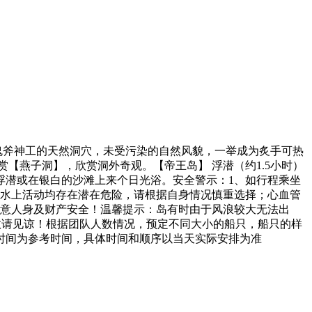
鬼斧神工的天然洞穴，未受污染的自然风貌，一举成为炙手可热
【燕子洞】，欣赏洞外奇观。【帝王岛】 浮潜（约1.5小时）
浮潜或在银白的沙滩上来个日光浴。安全警示：1、如行程乘坐
有水上活动均存在潜在危险，请根据自身情况慎重选择；心血管
注意人身及财产安全！温馨提示：岛有时由于风浪较大无法出
敬请见谅！根据团队人数情况，预定不同大小的船只，船只的样
时间为参考时间，具体时间和顺序以当天实际安排为准