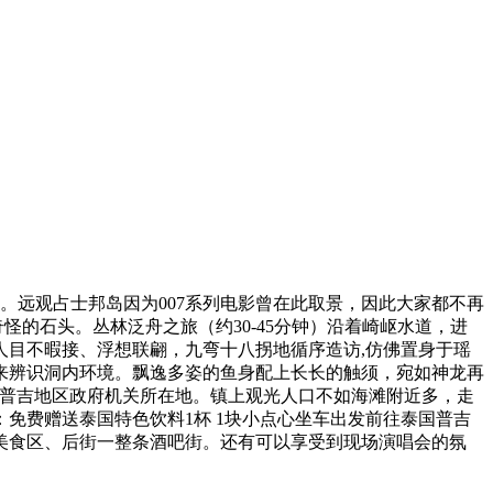
。远观占士邦岛因为007系列电影曾在此取景，因此大家都不再
的奇怪的石头。丛林泛舟之旅（约30-45分钟）沿着崎岖水道，进
目不暇接、浮想联翩，九弯十八拐地循序造访,仿佛置身于瑶
来辨识洞内环境。飘逸多姿的鱼身配上长长的触须，宛如神龙再
，也是普吉地区政府机关所在地。镇上观光人口不如海滩附近多，走
免费赠送泰国特色饮料1杯 1块小点心坐车出发前往泰国普吉
美食区、后街一整条酒吧街。还有可以享受到现场演唱会的氛