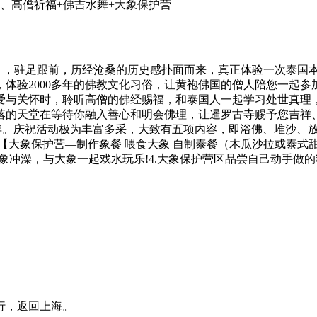
、高僧祈福+佛吉水舞+大象保护营
m』，驻足跟前，历经沧桑的历史感扑面而来，真正体验一次泰国
体验2000多年的佛教文化习俗，让黄袍佛国的僧人陪您一起
爱与关怀时，聆听高僧的佛经赐福，和泰国人一起学习处世真理
的天堂在等待你融入善心和明会佛理，让暹罗古寺赐予您吉祥、如
国新年。庆祝活动极为丰富多采，大致有五项内容，即浴佛、堆沙、放
大象保护营—制作象餐 喂食大象 自制泰餐（木瓜沙拉或泰式甜点
帮大象冲澡，与大象一起戏水玩乐!4.大象保护营区品尝自己动手
行，返回上海。