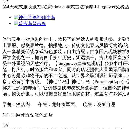
D4
第4天
泰式服装跟拍-独家Pimalai泰式古法按摩-Kingpower免税
神仙半岛
普吉岛
伴随天生一对热剧的推出，掀起了追潮达人的泰服热捧。来到
上泰服、感受泰兰德。拍摄地点：传统文化泰式风情博物馆(约1
人一套精美传统泰式特色服装，自由搭配，由泰国人现场教学如
医学文化之一，拥有四千多年历史，源远流长。古代泰国皇族
受中外重视的天然治疗。【kingpower皇权免税店】(约2小
笔，打火机，时尚服饰和珠宝。同时商店还提供大量国际品牌
中心将是你购物开始的不二之选。从世界名牌到设计师品牌，
多，还有折中折哦。【神仙半岛】神仙半岛（PromthepC
称为“上帝的岬角”。它仿佛是被神灵故意遗弃的，但自然的神
场，物美价廉，可以根据喜好自行采购食材，这里有许多鲜活
早餐：酒店内、 午餐：龙虾将军面、 晚餐：晚餐自理
住宿：网评五钻泳池酒店
D5