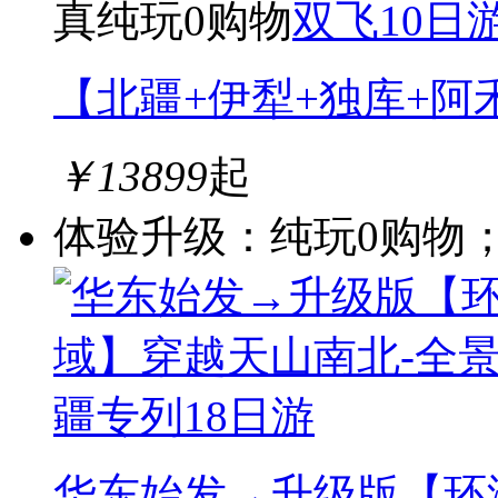
真纯玩0购物
【北疆+伊犁+独库+阿
￥
13899
起
体验升级：纯玩0购物；
华东始发→升级版【环