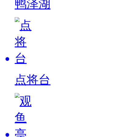
鸭泽湖
点将台