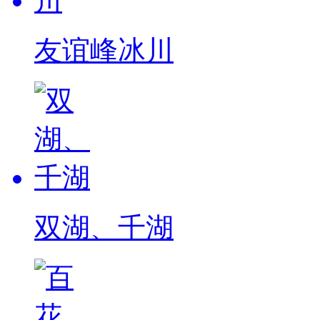
友谊峰冰川
双湖、千湖