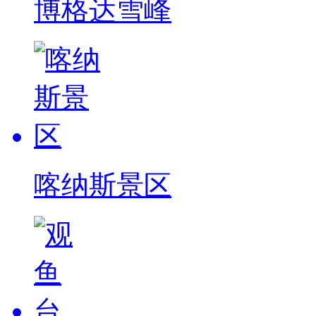
博格达雪峰
喀纳斯景区