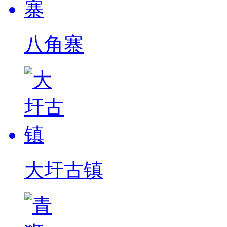
八角寨
大圩古镇