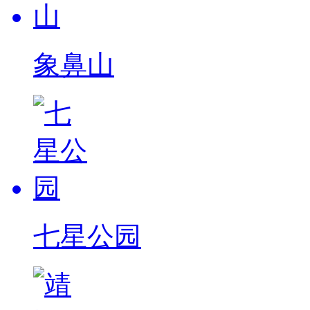
象鼻山
七星公园