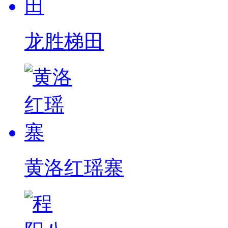
龙胜梯田
黄洛红瑶寨