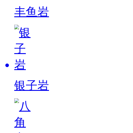
丰鱼岩
银子岩