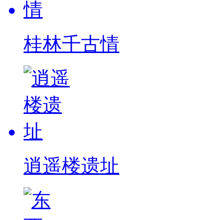
桂林千古情
逍遥楼遗址