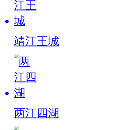
靖江王城
两江四湖