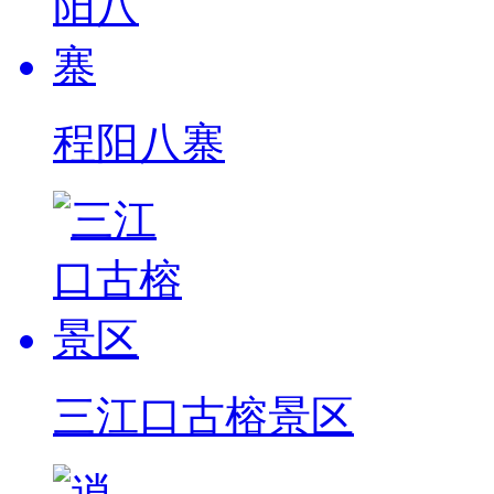
程阳八寨
三江口古榕景区