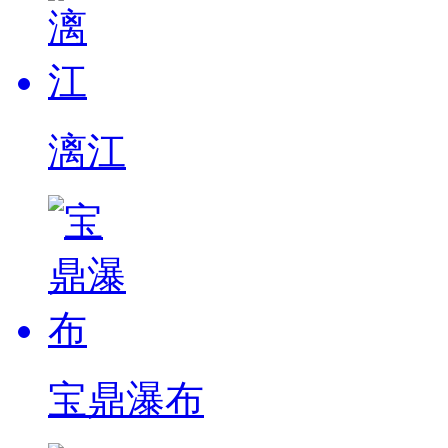
漓江
宝鼎瀑布