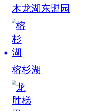
木龙湖东盟园
榕杉湖