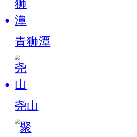
青狮潭
尧山