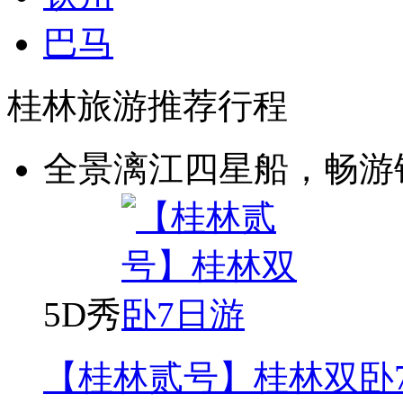
巴马
桂林旅游推荐行程
全景漓江四星船，畅游
5D秀
【桂林贰号】桂林双卧