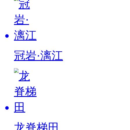
冠岩·漓江
龙脊梯田