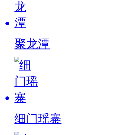
聚龙潭
细门瑶寨