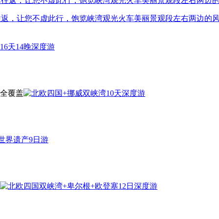
姆往返，让您不虚此行，饱览峡湾观光火车美丽景观段左右两边的风
全覆盖