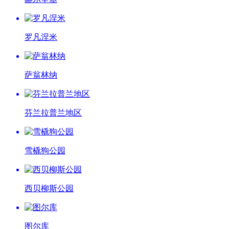
罗凡涅米
萨翁林纳
芬兰拉普兰地区
雪橇狗公园
西贝柳斯公园
图尔库