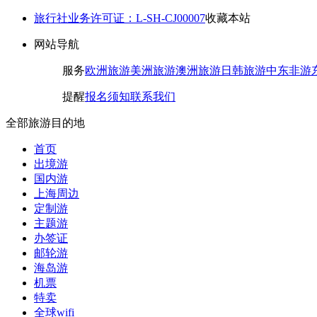
旅行社业务许可证：L-SH-CJ00007
收藏本站
网站导航
服务
欧洲旅游
美洲旅游
澳洲旅游
日韩旅游
中东非游
提醒
报名须知
联系我们
全部旅游目的地
首页
出境游
国内游
上海周边
定制游
主题游
办签证
邮轮游
海岛游
机票
特卖
全球wifi