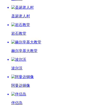
圣诞老人村
岩石教堂
赫尔辛基大教堂
波尔沃
阿曼达铜像
伴侣岛