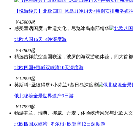
【悦游经典】北欧四国+冰岛11晚14天<特别安排弗洛
￥
45900
起
感受童话国度与世遗文化，尽览冰岛南部精华
北欧八国16天14晚深度游
￥
47800
起
精选吉祥航空全国联运，波罗的海双游轮体验，四大首都
北欧四国+挪威双峡湾10天深度游
￥
12999
起
莫斯科+圣彼得堡+小芬兰+基日岛深度游
俄北秘境全景世界遗产9日游
￥
17999
起
畅游芬兰、瑞典、挪威、丹麦，体验峡湾风光与北欧人文
北欧四国双峡湾+卑尔根+欧登塞12日深度游