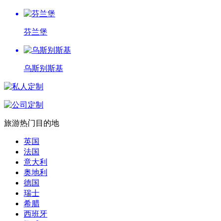
芬兰堡
乌斯别斯基
旅游热门目的地
英国
法国
意大利
奥地利
德国
瑞士
希腊
西班牙