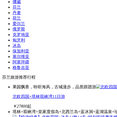
挪威
芬兰
丹麦
荷兰
爱尔兰
俄罗斯
克罗地亚
匈牙利
冰岛
保加利亚
塞尔维亚
阿塞拜疆
格鲁吉亚
芬兰旅游推荐行程
果园飘香，聆听海风，古城漫步，品质跟团游
北欧四国+塔林双峡湾11日游
￥
27800
起
塔林+双峡湾+皇家度假岛+北西兰岛+蓝冰洞+蓝湖温泉+珍珠楼