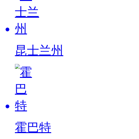
昆士兰州
霍巴特