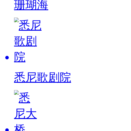
珊瑚海
悉尼歌剧院