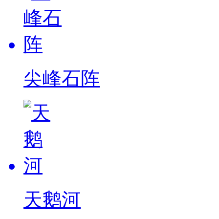
尖峰石阵
天鹅河