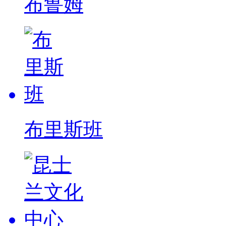
布鲁姆
布里斯班