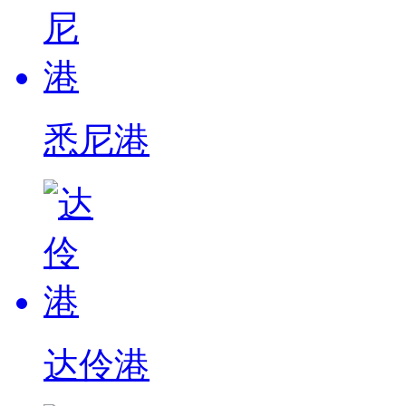
悉尼港
达伶港