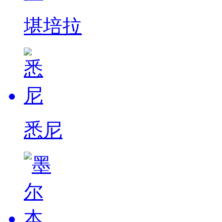
堪培拉
悉尼