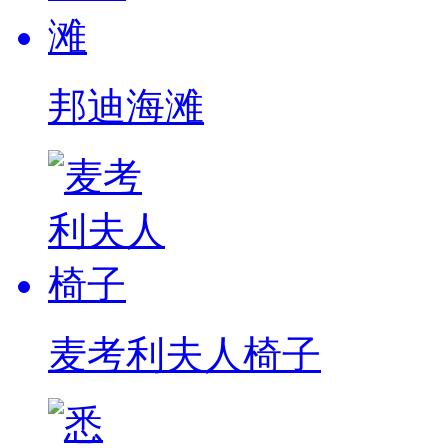
邦迪海滩
麦考利夫人椅子