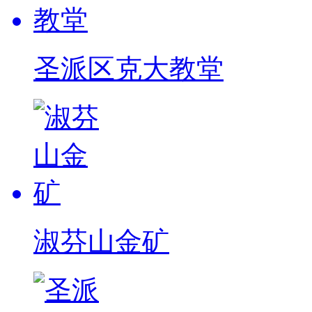
圣派区克大教堂
淑芬山金矿