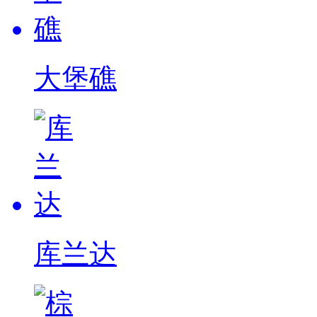
大堡礁
库兰达