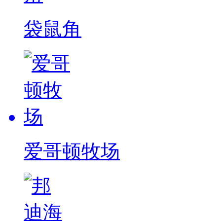
袋鼠角
爱哥顿牧场