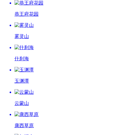
恭王府花园
雾灵山
什刹海
玉渊潭
云蒙山
康西草原