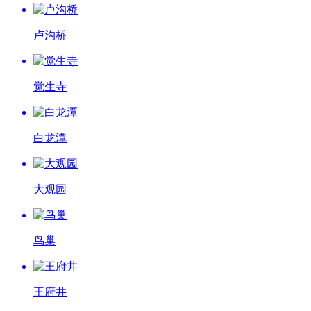
卢沟桥
觉生寺
白龙潭
大观园
鸟巢
王府井