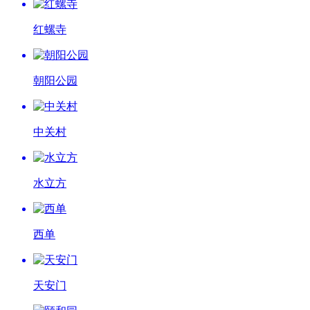
红螺寺
朝阳公园
中关村
水立方
西单
天安门