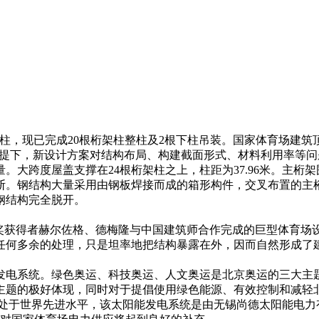
现已完成20根桁架柱整柱及2根下柱吊装。国家体育场建筑顶面呈
不变的前提下，新设计方案对结构布局、构建截面形式、材料利用率
大跨度屋盖支撑在24根桁架柱之上，柱距为37.96米。主桁
断。钢结构大量采用由钢板焊接而成的箱形构件，交叉布置的主桁
钢结构完全脱开。
克奖获得者赫尔佐格、德梅隆与中国建筑师合作完成的巨型体育场
任何多余的处理，只是坦率地把结构暴露在外，因而自然形成了
系统。绿色奥运、科技奥运、人文奥运是北京奥运的三大主题
主题的极好体现，同时对于提倡使用绿色能源、有效控制和减轻
前处于世界先进水平，该太阳能发电系统是由无锡尚德太阳能电力