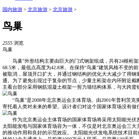
国内旅游
>
北京旅游
>
北京旅游
>
鸟巢
2555
浏览
鸟巢
鸟巢”外形结构主要由巨大的门式钢架组成，共有24根桁架柱，
68.5米，最低点高度为42.8米。在保持“鸟巢”建筑风格
被取消，屋顶开口扩大，并通过钢结构的优化大大减少了用钢量。
通。为了避免出现过于复杂的节点，少量主桁架在内环附近截
主看台部分采用钢筋混凝土框架一剪力墙结构体系，与大跨度
“鸟巢”是2008年北京奥运会主体育场。由2001年普利茨
寄托着人类对未来的希望。设计者们对这个国家体育场没有做
作为北京奥运会主体育场的国家体育场将采用太阳能光伏发电
太阳能发电与国家体育场容为一体，不仅是对北京奥运会三大
的推动作用和良好的示范效应。 太阳能光伏发电系统技术目