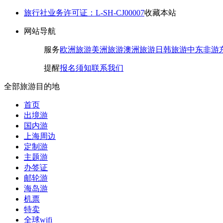
旅行社业务许可证：L-SH-CJ00007
收藏本站
网站导航
服务
欧洲旅游
美洲旅游
澳洲旅游
日韩旅游
中东非游
提醒
报名须知
联系我们
全部旅游目的地
首页
出境游
国内游
上海周边
定制游
主题游
办签证
邮轮游
海岛游
机票
特卖
全球wifi