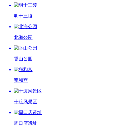
明十三陵
北海公园
香山公园
雍和宫
十渡风景区
周口店遗址