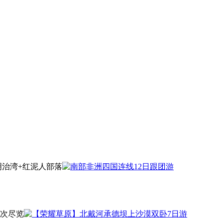
明治湾+红泥人部落
次尽览