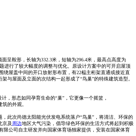
鞍形，长轴为332.3米，短轴为296.4米，最高点高度为
等问题进行了较大幅度的调整与优化。原设计方案中的可开启屋顶
架围绕屋盖中间的开口放射形布置，有22榀主桁架直通或接近直
架与屋面及立面的次结构一起形成了“鸟巢”的特殊建筑造型。
设计，形态如同孕育生命的“巢”，它更像一个摇篮，
建筑的外观。
，此次尚德太阳能光伏发电系统落户“鸟巢”，将清洁、环保的
北京及
周边
地区大气污染，倡导绿色环保的生活方式将起到积极
有限公司自主研发并向国家体育场独家提供，安装在国家体育