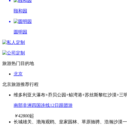
颐和园
圆明园
旅游热门目的地
北京
北京旅游推荐行程
维多利亚大瀑布+乔贝公园+鲸湾港+苏丝斯黎红沙漠+三
南部非洲四国连线12日跟团游
￥
42800
起
长城雄关、渤海观鸥、皇家园林、草原驰骋、浩瀚沙漠一