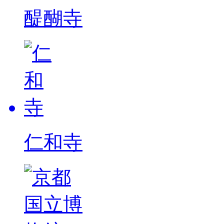
醍醐寺
仁和寺