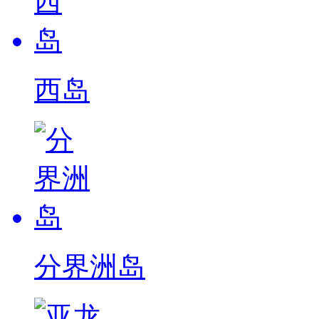
西岛
分界洲岛