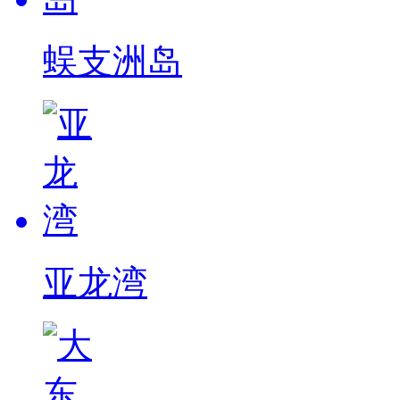
蜈支洲岛
亚龙湾