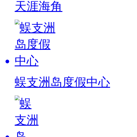
天涯海角
蜈支洲岛度假中心