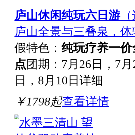
庐山休闲纯玩六日游
（
庐山全景与三叠泉，体
假
特色：
纯玩疗养
一价
点
团期：7月26日，7月
日，8月10日
详细
￥
1798
起
查看详情