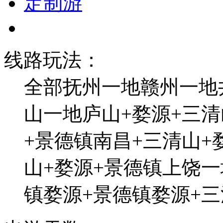
定制游
线路玩法：
全部
抚州一地
赣州一地
山一地
庐山+婺源+三清
+景德镇
南昌+三清山+
山+婺源+景德镇
上饶一
镇
婺源+景德镇
婺源+