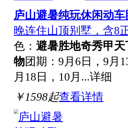
庐山避暑纯玩休闲动车
晚连住山顶别墅，含8
色：
避暑胜地
奇秀甲天
物
团期：9月6日，9月13
月18日，10月...
详细
￥
1598
起
查看详情