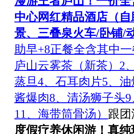
漫游王者庐山！一价全
中心网红精品酒店（自
景、三叠泉火车/卧铺
助早+8正餐全含其中
庐山云雾茶（新茶）2
蒸旦4、石耳肉片5、油
酱爆肉8、清汤狮子头9
11、海带筒骨汤）
跟团
度假疗养休闲游！真纯