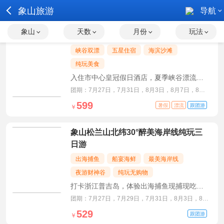
象山旅游
导航
象山
天数
月份
玩法
宁波象山双漂海滨三日游
峡谷双漂
五星住宿
海滨沙滩
纯玩美食
入住市中心皇冠假日酒店，夏季峡谷漂流与
沙滩踏浪结合
团期：7月27日，7月31日，8月3日，8月7日，8月
10日，8月14日
599
暑假
漂流
跟团游
￥
象山松兰山北纬30°醉美海岸线纯玩三
日游
出海捕鱼
船宴海鲜
最美海岸线
夜游财神谷
纯玩无购物
打卡浙江普吉岛，体验出海捕鱼现捕现吃，
夜游浙东财神谷
团期：7月27日，7月29日，7月31日，8月3日，8月
5日，8月7日
529
跟团游
￥