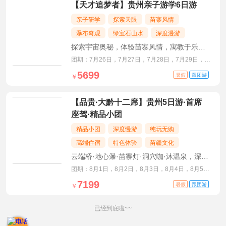
【天才追梦者】贵州亲子游学6日游
亲子研学
探索天眼
苗寨风情
瀑布奇观
绿宝石山水
深度漫游
探索宇宙奥秘，体验苗寨风情，寓教于乐的
深度亲子之旅
团期：7月26日，7月27日，7月28日，7月29日，7
月30日，7月31日
5699
暑假
跟团游
￥
【品贵·大黔十二席】贵州5日游·首席
座驾·精品小团
精品小团
深度慢游
纯玩无购
高端住宿
特色体验
苗疆文化
云端桥·地心瀑·苗寨灯·洞穴咖·沐温泉，深度
体验贵州精华
团期：8月1日，8月2日，8月3日，8月4日，8月5
日，8月6日
7199
暑假
跟团游
￥
已经到底啦~~