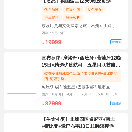
【质品】德国波兰12天9晚深度游
优质航班
四星住宿
特色美食
经典景点
赠送WIFI
东欧历史与文化探索之旅，不走回头路，全
程四星住宿
团期：9月15日
19999
跟团游
￥
直布罗陀+摩洛哥+西班牙+葡萄牙12晚
15日<精选优质航司，五星阿联酋航
空，体验外航品质服务升级一段马德
特别安排当地特色活动（弗拉明戈秀+波尔图品
里-巴塞罗那AVE高铁，节约1天拉
酒+海娜手绘）
车，更多游览时间>
纯玩/升级3 晚五星+巴塞罗那2 晚市区
+Booking8 分/AVE 高铁/升级8 菜+6 大特色
团期：8月8日，9月5日，9月12日，9月18日，9月
餐/赠送WIFI
21日，9月23日
32999
跟团游
￥
【生命礼赞】非洲四国肯尼亚+南非
+赞比亚+津巴布韦13日11晚深度游