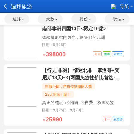
迪拜旅游
导航
迪拜
天数
月份
玩法
【高端产品】【环游世界】深度探索
南部非洲四国14日<限定10席>
体验最原始的风光，最狂野的非洲
团期：8月16日
398000
暑假
推荐
跟团游
￥
【行走 非洲】 情迷北非—摩洛哥+突
尼斯13天EK(两国免签性价比首选·纯
玩全包·3晚升5星·上帝调色盘&撒哈拉
精致小团：严格控制团队人数
&绿洲&地中海)
25人封顶小团！
真正的纯玩：0购物，0自费，双国免签
团期：9月25日，9月29日
25990
十一
跟团游
￥