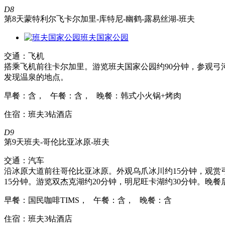
D8
第8天
蒙特利尔飞卡尔加里-库特尼-幽鹤-露易丝湖-班夫
班夫国家公园
交通：飞机
搭乘飞机前往卡尔加里。游览班夫国家公园约90分钟，参观弓河
发现温泉的地点。
早餐：含， 午餐：含， 晚餐：韩式小火锅+烤肉
住宿：班夫3钻酒店
D9
第9天
班夫-哥伦比亚冰原-班夫
交通：汽车
沿冰原大道前往哥伦比亚冰原。外观乌爪冰川约15分钟，观赏弓
15分钟。游览双杰克湖约20分钟，明尼旺卡湖约30分钟。晚
早餐：国民咖啡TIMS， 午餐：含， 晚餐：含
住宿：班夫3钻酒店