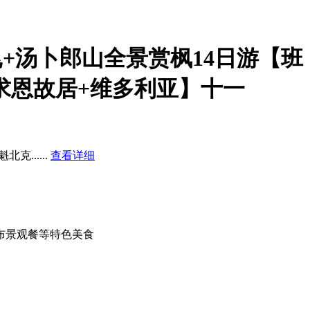
+汤卜郎山全景赏枫14日游【班
求恩故居+维多利亚】
十一
北克...
...
查看详细
布景观餐等特色美食