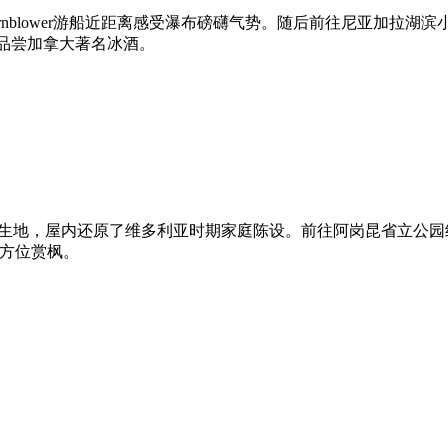
nblower游船近距离感受瀑布磅礴气势。随后前往尼亚加拉湖
30分钟，品尝加拿大著名冰酒。
出生地，屋内还原了维多利亚时期家庭陈设。前往阿岗昆省立公园
0度全方位赏枫。