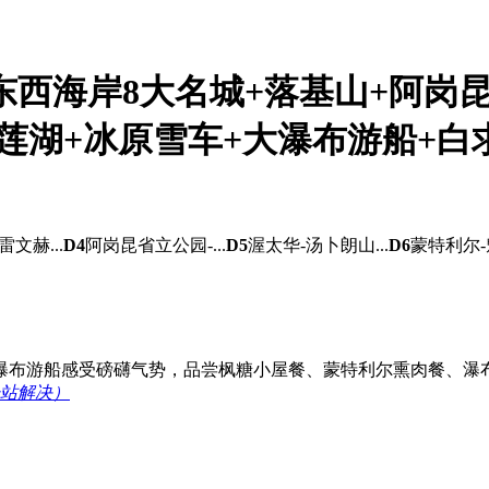
东西海岸8大名城+落基山+阿岗昆
莲湖+冰原雪车+大瀑布游船+白
文赫...
D4
阿岗昆省立公园-...
D5
渥太华-汤卜朗山...
D6
蒙特利尔-魁
瀑布游船感受磅礴气势，品尝枫糖小屋餐、蒙特利尔熏肉餐、瀑
站解决）