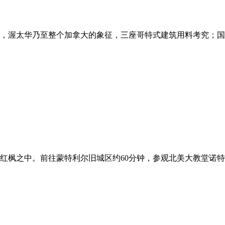
厦，渥太华乃至整个加拿大的象征，三座哥特式建筑用料考究；
行红枫之中。前往蒙特利尔旧城区约60分钟，参观北美大教堂诺