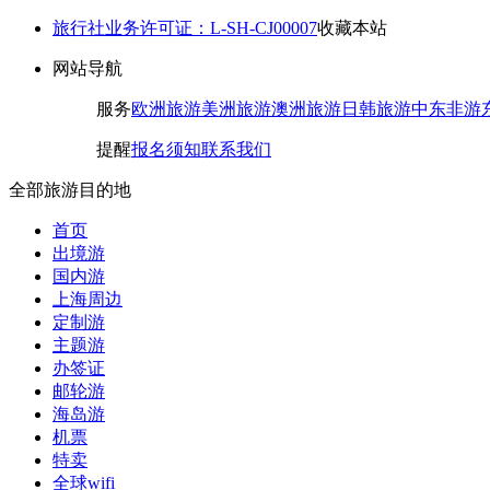
旅行社业务许可证：L-SH-CJ00007
收藏本站
网站导航
服务
欧洲旅游
美洲旅游
澳洲旅游
日韩旅游
中东非游
提醒
报名须知
联系我们
全部旅游目的地
首页
出境游
国内游
上海周边
定制游
主题游
办签证
邮轮游
海岛游
机票
特卖
全球wifi