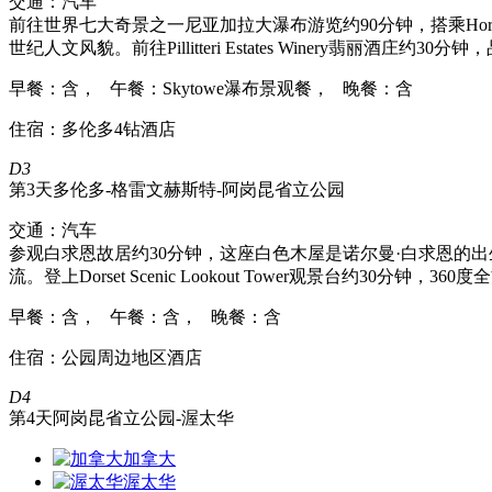
交通：汽车
前往世界七大奇景之一尼亚加拉大瀑布游览约90分钟，搭乘Hor
世纪人文风貌。前往Pillitteri Estates Winery翡丽酒庄约
早餐：含， 午餐：Skytowe瀑布景观餐， 晚餐：含
住宿：多伦多4钻酒店
D3
第3天
多伦多-格雷文赫斯特-阿岗昆省立公园
交通：汽车
参观白求恩故居约30分钟，这座白色木屋是诺尔曼·白求恩的
流。登上Dorset Scenic Lookout Tower观景台约30分钟，36
早餐：含， 午餐：含， 晚餐：含
住宿：公园周边地区酒店
D4
第4天
阿岗昆省立公园-渥太华
加拿大
渥太华