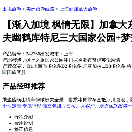
出境旅游
>
美洲旅游线路
>
上海到加拿大旅游
【渐入加境 枫情无限】加拿大
夫幽鹤库特尼三大国家公园+梦
产品编号：242766
出发城市：上海
产品特色：
枫叶之旅
国家公园
冰川探险
瀑布奇观
英伦风情
行程概要：
D1
上海飞多伦多
D2
多伦多-尼亚加拉...
D3
多伦多-格雷
产品经理推荐
乘坐硫磺山缆车俯瞰班夫全景，搭乘冰原雪车直抵冰川腹地，
个性定制 专属行程 独立包团
（公司、大客户、亲友团队出游一
行程介绍
费用说明
签证信息