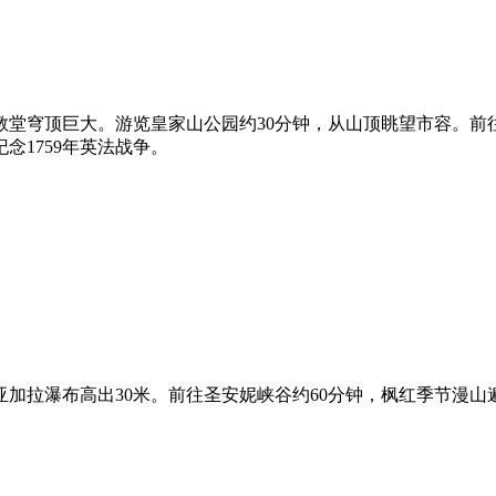
教堂穹顶巨大。游览皇家山公园约30分钟，从山顶眺望市容。前
念1759年英法战争。
亚加拉瀑布高出30米。前往圣安妮峡谷约60分钟，枫红季节漫山