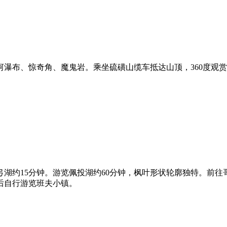
瀑布、惊奇角、魔鬼岩。乘坐硫磺山缆车抵达山顶，360度观赏班
湖约15分钟。游览佩投湖约60分钟，枫叶形状轮廓独特。前往
餐后自行游览班夫小镇。