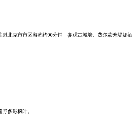
往魁北克市市区游览约90分钟，参观古城墙、费尔蒙芳堤娜酒
遍野多彩枫叶。