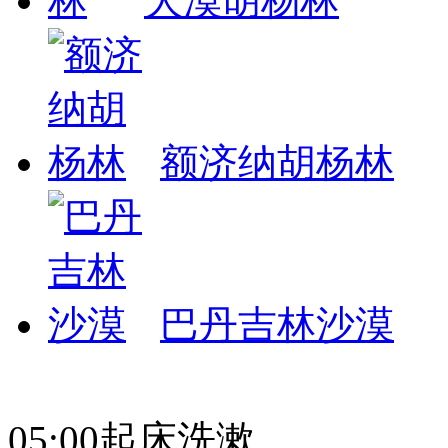
大漠胡杨林
额济纳胡杨林
巴丹吉林沙漠
05:00起床洗漱