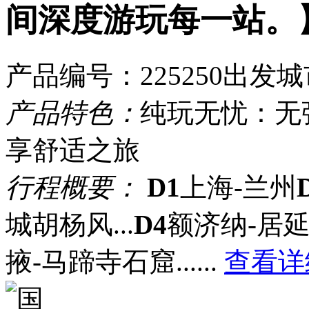
间深度游玩每一站。
产品编号：225250
出发城
产品特色：
纯玩无忧：无
享舒适之旅
行程概要：
D1
上海-兰州
城胡杨风...
D4
额济纳-居延海
掖-马蹄寺石窟...
...
查看详