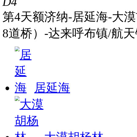
D4
第4天
额济纳-居延海-大漠
8道桥）-达来呼布镇/航天
居延海