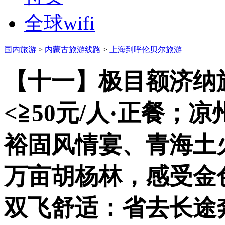
全球wifi
国内旅游
>
内蒙古旅游线路
>
上海到呼伦贝尔旅游
【十一】极目额济纳旗
<≧50元/人·正餐
裕固风情宴、青海土
万亩胡杨林，感受金
双飞舒适：省去长途