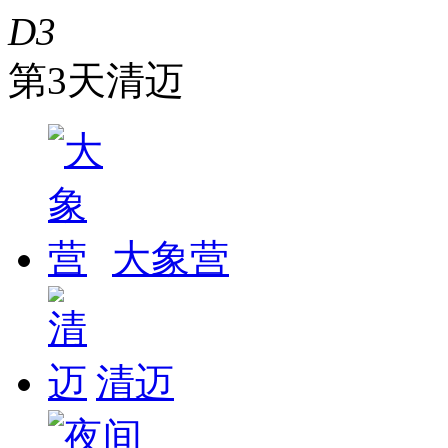
D3
第3天
清迈
大象营
清迈