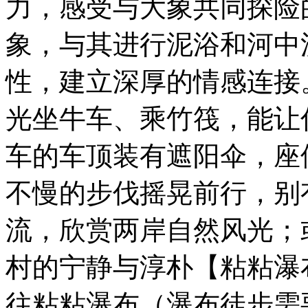
力，感受与大象共同探险
象，与其进行泥浴和河中
性，建立深厚的情感连接
光坐牛车、乘竹筏，能让
车的车顶装有遮阳伞，座
不慢的步伐摇晃前行，别
流，欣赏两岸自然风光；
村的宁静与淳朴【粘粘瀑布Bua
往粘粘瀑布（瀑布徒步需