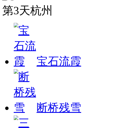
第3天
杭州
宝石流霞
断桥残雪