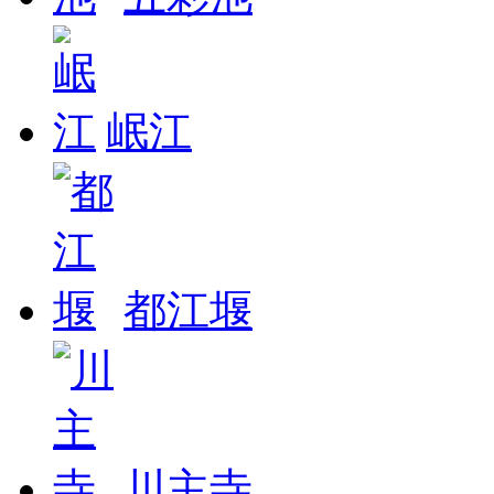
岷江
都江堰
川主寺