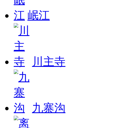
岷江
川主寺
九寨沟