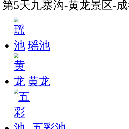
第5天
九寨沟-黄龙景区-
瑶池
黄龙
五彩池