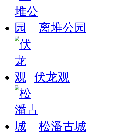
离堆公园
伏龙观
松潘古城