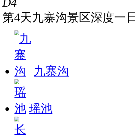
D4
第4天
九寨沟景区深度一
九寨沟
瑶池