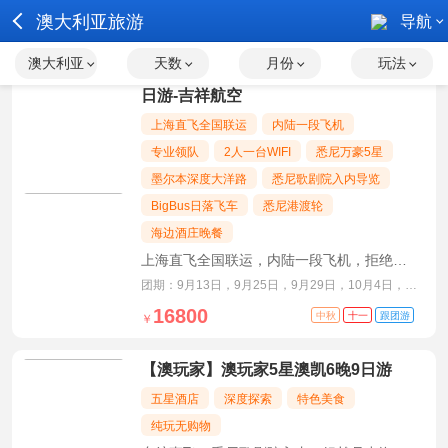
澳大利亚旅游
导航
澳大利亚
天数
月份
玩法
【新维度】澳大利亚悉尼墨尔本双城8
日游-吉祥航空
上海直飞全国联运
内陆一段飞机
专业领队
2人一台WIFI
悉尼万豪5星
墨尔本深度大洋路
悉尼歌剧院入内导览
BigBus日落飞车
悉尼港渡轮
海边酒庄晚餐
上海直飞全国联运，内陆一段飞机，拒绝特
种兵赶路，专业领队陪同
团期：9月13日，9月25日，9月29日，10月4日，
10月25日，11月8日
16800
中秋
十一
跟团游
￥
【澳玩家】澳玩家5星澳凯6晚9日游
五星酒店
深度探索
特色美食
纯玩无购物