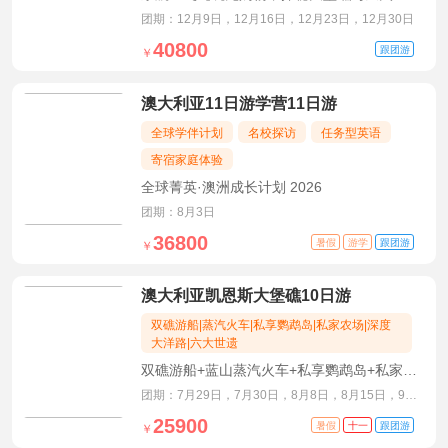
洞，尽享澳新自然奇观
团期：12月9日，12月16日，12月23日，12月30日
40800
跟团游
￥
澳大利亚11日游学营11日游
全球学伴计划
名校探访
任务型英语
寄宿家庭体验
全球菁英·澳洲成长计划 2026
团期：8月3日
36800
暑假
游学
跟团游
￥
澳大利亚凯恩斯大堡礁10日游
双礁游船|蒸汽火车|私享鹦鹉岛|私家农场|深度
大洋路|六大世遗
双礁游船+蓝山蒸汽火车+私享鹦鹉岛+私家悠
然谷农场+深度大洋路
团期：7月29日，7月30日，8月8日，8月15日，9月
12日，9月24日
25900
暑假
十一
跟团游
￥