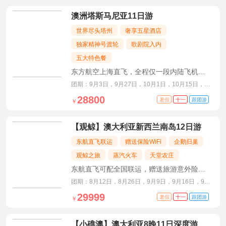
澳洲塔斯马尼亚11日游
世界尽头塔州
奢享五星酒店
独家精神号渡轮
歌剧院入内
五大特色餐
东方航空上海直飞，全程仅一段内陆飞机，
升级6晚五星酒店
团期：9月3日，9月27日，10月1日，10月15日，
10月29日，11月12日
28800
暑假
十一
跟团游
￥
【观鲸】澳大利亚新西兰南岛12日游
东航直飞联运
赠送保险WiFi
企鹅归巢
观鲸之旅
蒸汽火车
天堂农庄
东航直飞可配全国联运，赠送旅游意外险及
WiFi
团期：8月12日，8月26日，9月9日，9月16日，9月
30日
29999
暑假
十一
跟团游
￥
【小礁澳】澳大利亚8晚11日深度游