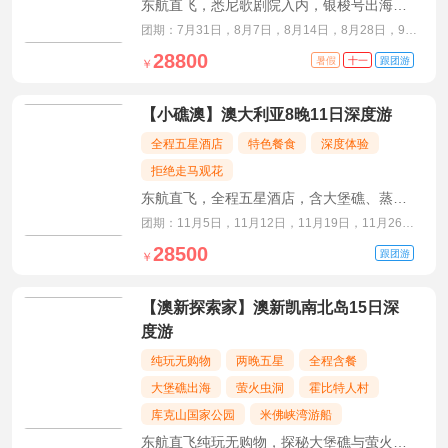
东航直飞，悉尼歌剧院入内，银梭号出海，
升级五星酒店景观房
团期：7月31日，8月7日，8月14日，8月28日，9月
11日，9月25日
28800
暑假
十一
跟团游
￥
【小礁澳】澳大利亚8晚11日深度游
全程五星酒店
特色餐食
深度体验
拒绝走马观花
东航直飞，全程五星酒店，含大堡礁、蒸汽
火车、企鹅归巢等经典体验
团期：11月5日，11月12日，11月19日，11月26
日，12月3日，12月10日
28500
跟团游
￥
【澳新探索家】澳新凯南北岛15日深
度游
纯玩无购物
两晚五星
全程含餐
大堡礁出海
萤火虫洞
霍比特人村
库克山国家公园
米佛峡湾游船
东航直飞纯玩无购物，探秘大堡礁与萤火虫